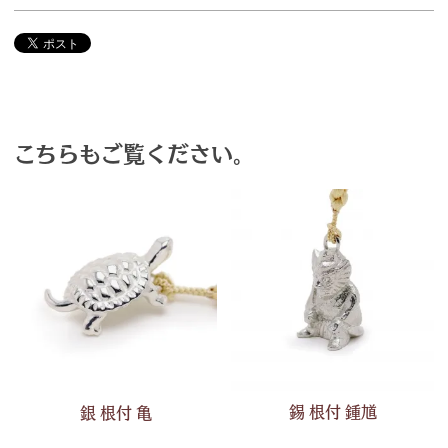
こちらもご覧ください。
錫 根付 鍾馗
銀 根付 亀