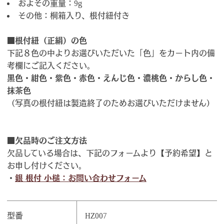
およその重量：9g
その他：桐箱入り、根付紐付き
■根付紐（正絹）の色
下記８色の中よりお選びいただいた「色」をカート内の備
考欄にご記入ください。
黒色・紺色・紫色・赤色・えんじ色・濃桃色・からし色・
抹茶色
（写真の根付紐は製造終了のためお選びいただけません）
■欠品時のご注文方法
欠品している場合は、下記のフォームより【予約希望】と
お申し付けください。
・
銀 根付 小槌：お問い合わせフォーム
型番
HZ007