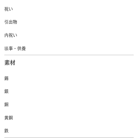
祝い
引出物
内祝い
法事・供養
素材
錫
銀
銅
黄銅
鉄