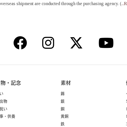
 overseas shipment are conducted through the purchasing agency. (
..
進物・記念
素材
い
錫
出物
銀
祝い
銅
事・供養
黄銅
鉄