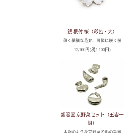
銀 根付 桜（彩色・大）
薄く繊細な花弁、可憐に咲く桜
12,100円(税1,100円)
錫箸置 京野菜セット（五客一
組）
本物のような京野菜の形の箸置