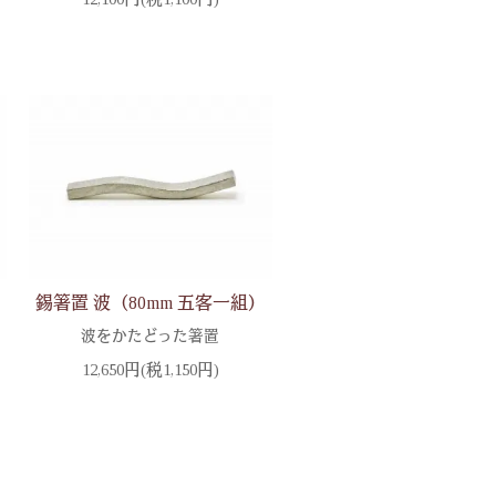
錫箸置 波（80mm 五客一組）
波をかたどった箸置
12,650円(税1,150円)