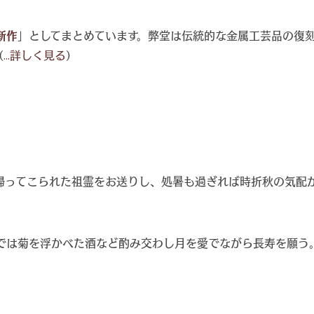
新作
」としてまとめています。弊堂は伝統的な金属工芸品の復
（
...詳しく見る
）
帰ってこられた祖霊をお送りし、処暑も過ぎれば時折秋の気配
では菊を浮かべた酒など酌み交わし月を愛でながら長寿を願う