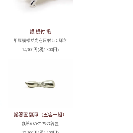
銀 根付 亀
甲羅模様が光を反射して輝き
14,300円(税1,300円)
錫箸置 瓢箪（五客一組）
瓢箪のかたちの箸置
12,100円(税1,100円)