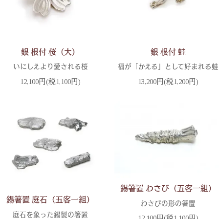
銀 根付 桜（大）
銀 根付 蛙
いにしえより愛される桜
福が「かえる」として好まれる蛙
12,100円(税1,100円)
13,200円(税1,200円)
錫箸置 わさび（五客一組）
錫箸置 庭石（五客一組）
わさびの形の箸置
庭石を象った錫製の箸置
12,100円(税1,100円)