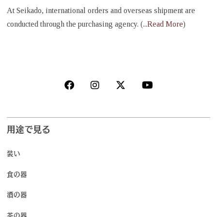
At Seikado, international orders and overseas shipment are
conducted through the purchasing agency. (
...Read More
)
用途で見る
装い
食の器
酒の器
茶の器