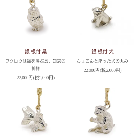
銀 根付 梟
銀 根付 犬
フクロウは福を呼ぶ鳥、知恵の
ちょこんと座った犬の丸み
神様
22,000円(税2,000円)
22,000円(税2,000円)