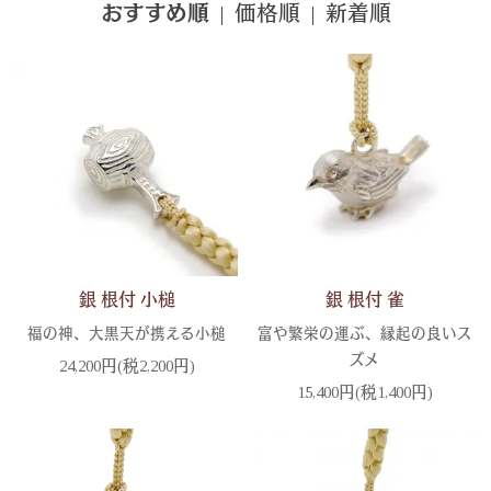
|
価格順
|
新着順
おすすめ順
銀 根付 小槌
銀 根付 雀
福の神、大黒天が携える小槌
富や繁栄の運ぶ、縁起の良いス
ズメ
24,200円(税2,200円)
15,400円(税1,400円)