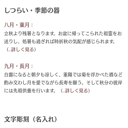
しつらい・季節の器
八月・葉月
：
立秋より残暑となります。お盆に帰ってこられた祖霊をお
送りし、処暑も過ぎれば時折秋の気配が感じられます。
（
...詳しく見る
）
九月・長月
：
白露になると朝夕も涼しく、重陽では菊を浮かべた酒など
酌み交わし月を愛でながら長寿を願う。そして秋分の彼岸
には先祖供養を行います。（
...詳しく見る
）
文字彫刻（名入れ）