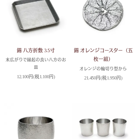
錫 八方折敷 3.5寸
錫 オレンジコースター（五
枚一組）
末広がりで縁起の良い八方のお
皿
オレンジの輪切り型から
12,100円(税1,100円)
21,450円(税1,950円)