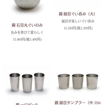
錫 鎚目ぐい呑み（大）
鎚目が美しいぐい呑み
錫 石目丸ぐいのみ
13,200円(税1,200円)
丸みを帯びて愛らしく
15,400円(税1,400円)
錫 鎚目タンブラー（中 350c
錫 一口ビール