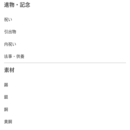
進物・記念
祝い
引出物
内祝い
法事・供養
素材
錫
銀
銅
黄銅