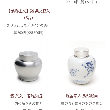
17,050円(税1,550円)
【予約注文】錫 条文徳利
（5合）
きりっとしたデザインの徳利
96,800円(税8,800円)
錫蓋茶入 鳥獣戯画
錫 茶入「吾唯知足」
錫の蓋と磁器の器の見立て
四代源兵衛の茶入