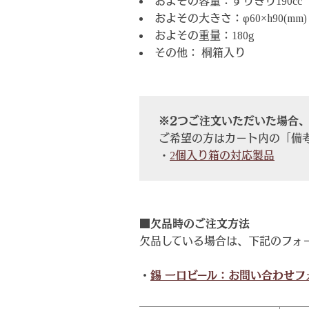
およその容量：すりきり190cc
およその大きさ：φ60×h90(mm)
およその重量：180g
その他： 桐箱入り
※2つご注文いただいた場合
ご希望の方はカート内の「備
・
2個入り箱の対応製品
■欠品時のご注文方法
欠品している場合は、下記のフォ
・
錫 一口ビール：お問い合わせフ