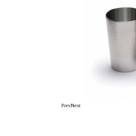
Prev
Next