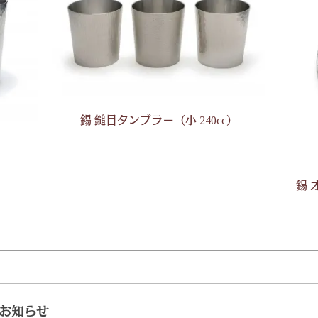
錫 鎚目タンブラー（小 240cc）
錫 
お知らせ