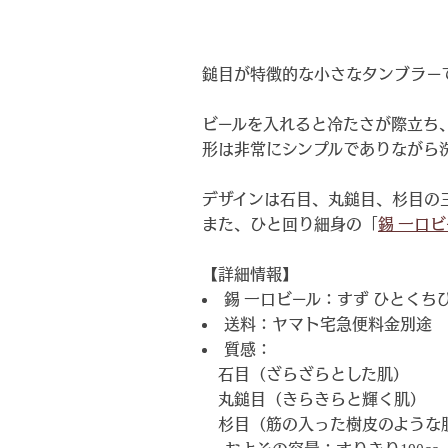
鎚目が特徴的な小さなタンブラー
ビールを入れると冷たさが際立ち
形は非常にシンプルでありながら
デザインは石目、丸鎚目、杉目の
また、ひと回り細身の「
錫 一口ビ
【詳細情報】
錫 一口ビール：すず ひとくち
送料：ヤマト宅急便料金別途
質感：
石目（ざらざらとした肌）
丸鎚目（きらきらと輝く肌）
杉目（筋の入った樹皮のような