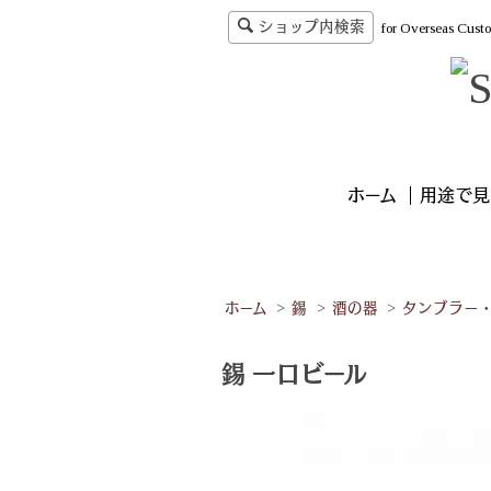
ショップ内検索
for Overseas Cust
ホーム
用途で見
ホーム
>
錫
>
酒の器
>
タンブラー
錫 一口ビール