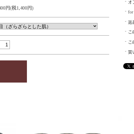
オ
400円(税1,400円)
for
返
こ
こ
買