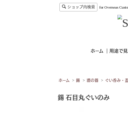
ショップ内検索
for Overseas Cust
ホーム
用途で見
ホーム
>
錫
>
酒の器
>
ぐい呑み・
錫 石目丸ぐいのみ