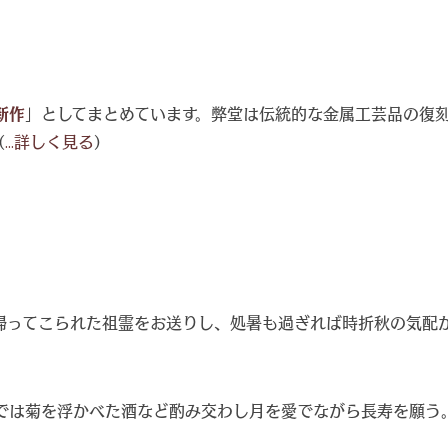
新作
」としてまとめています。弊堂は伝統的な金属工芸品の復
（
...詳しく見る
）
帰ってこられた祖霊をお送りし、処暑も過ぎれば時折秋の気配
では菊を浮かべた酒など酌み交わし月を愛でながら長寿を願う