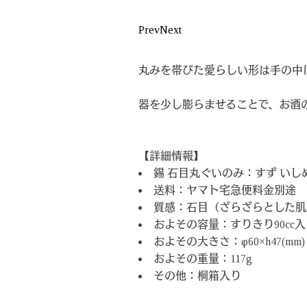
Prev
Next
丸みを帯びた愛らしい形は手の中
器を少し膨らませることで、お酒
【詳細情報】
錫 石目丸ぐいのみ：すず いし
送料：ヤマト宅急便料金別途
質感：石目（ざらざらとした肌
およその容量：すりきり90cc入
およその大きさ：φ60×h47(mm)
およその重量：117g
その他：桐箱入り