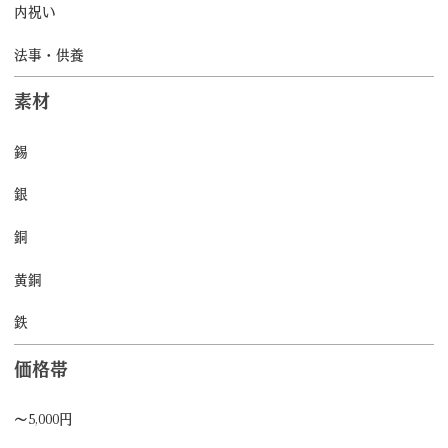
内祝い
法事・供養
素材
錫
銀
銅
黄銅
鉄
価格帯
～5,000円