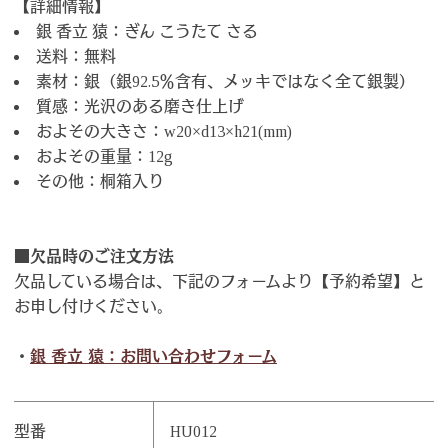
【詳細情報】
銀 香立 猿：ぎん こうたて さる
送料：無料
素材：銀（銀92.5％含有、メッキではなく全て銀製）
質感：光沢のある磨き仕上げ
およその大きさ：w20×d13×h21(mm)
およその重量：12g
その他：桐箱入り
■欠品時のご注文方法
欠品している場合は、下記のフォームより【予約希望】と
お申し付けください。
・
銀 香立 猿：お問い合わせフォーム
型番
HU012