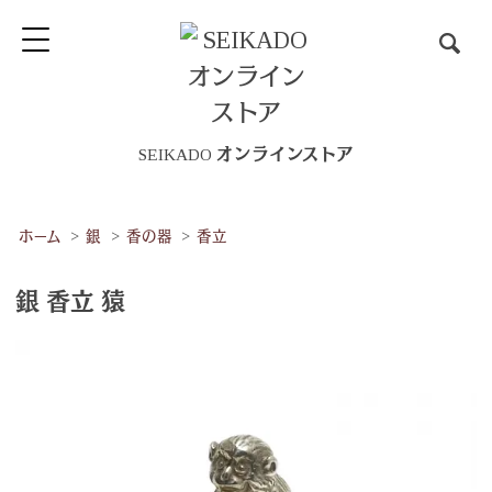
SEIKADO オンラインストア
ホーム
>
銀
>
香の器
>
香立
銀 香立 猿