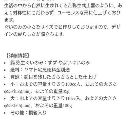
生活の中から自然に生まれてきた弥生式土器のように、あ
えて対称性にこだわらず、ユーモラスな形に仕上げており
ます。
ぐいのみの小さなサイズでお作りしておりますので、デザ
インの愛らしさが際立ちます。
【詳細情報】
錫 弥生ぐいのみ：すず やよいぐいのみ
送料：ヤマト宅急便料金別途
質感：鎚目を残したざらざらとした仕上げ
小：およその容量すりきり100cc入、およその大きさ
φ55×h55(mm)、およその重量85g
大：およその容量すりきり110cc入、およその大きさ
φ55×h65(mm)、およその重量100g
その他：桐箱入り