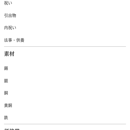
祝い
引出物
内祝い
法事・供養
素材
錫
銀
銅
黄銅
鉄