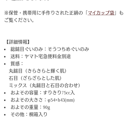
※保管・携帯用に手作りされた正絹の「
マイカップ袋
」も
ご覧ください。
【詳細情報】
総鎚目ぐいのみ：そうつちめぐいのみ
送料：ヤマト宅急便料金別途
質感：
丸鎚目（きらきらと輝く肌）
石目（ざらざらとした肌）
ミックス（丸鎚目と石目の合わせ）
およその容量：すりきり75cc入
およその大きさ：φ54×h43(mm)
およその重量：90g
その他：桐箱入り