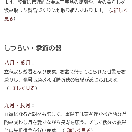
ます。弊堂は伝統的な金属工芸品の復刻や、今の暮らしを
汲み取った製品づくりにも取り組んでおります。（
...詳しく
見る
）
しつらい・季節の器
八月・葉月
：
立秋より残暑となります。お盆に帰ってこられた祖霊をお
送りし、処暑も過ぎれば時折秋の気配が感じられます。
（
...詳しく見る
）
九月・長月
：
白露になると朝夕も涼しく、重陽では菊を浮かべた酒など
酌み交わし月を愛でながら長寿を願う。そして秋分の彼岸
には先祖供養を行います。（
...詳しく見る
）