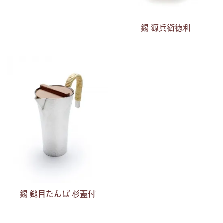
錫 源兵衛徳利
錫 鎚目たんぽ 杉蓋付