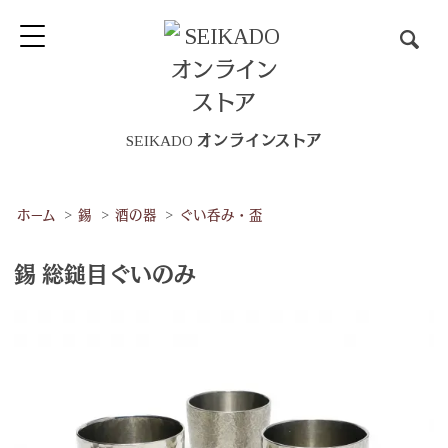
SEIKADO オンラインストア
ホーム
>
錫
>
酒の器
>
ぐい呑み・盃
錫 総鎚目ぐいのみ