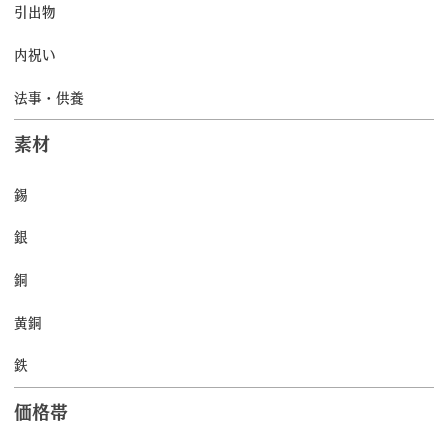
引出物
内祝い
法事・供養
素材
錫
銀
銅
黄銅
鉄
価格帯