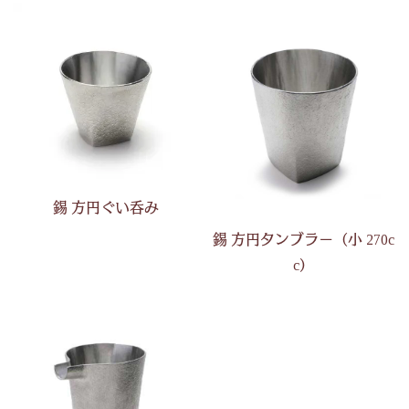
錫 方円ぐい呑み
錫 方円タンブラー（小 270c
c）