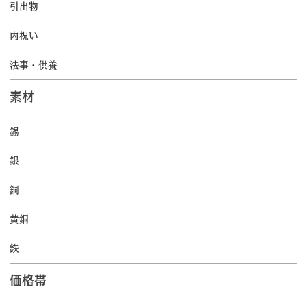
引出物
内祝い
法事・供養
素材
錫
銀
銅
黄銅
鉄
価格帯