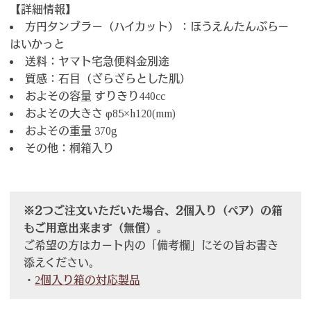
【詳細情報】
方円タンブラー（ハイカット）：ほうえんたんぶらー
はいかっと
送料：ヤマト宅急便料金別途
質感：石目（ざらざらとした肌）
およその容量 すりきり440cc
およその大きさ φ85×h120(mm)
およその重量 370g
その他：桐箱入り
※2つご注文いただいた場合、2個入り（ペア）の箱
もご用意出来ます（無償）。
ご希望の方はカート内の「備考欄」にその旨お書き
添えください。
・
2個入り箱の対応製品