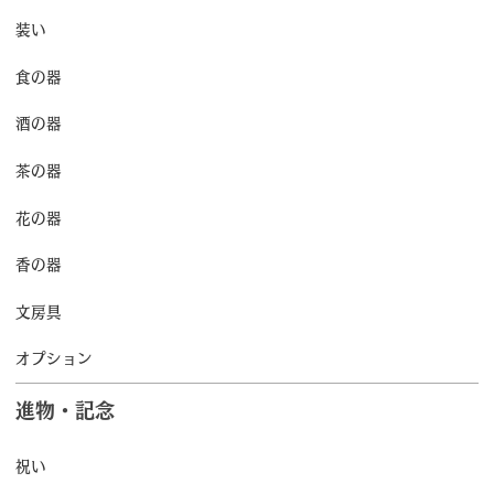
装い
食の器
酒の器
茶の器
花の器
香の器
文房具
オプション
進物・記念
祝い