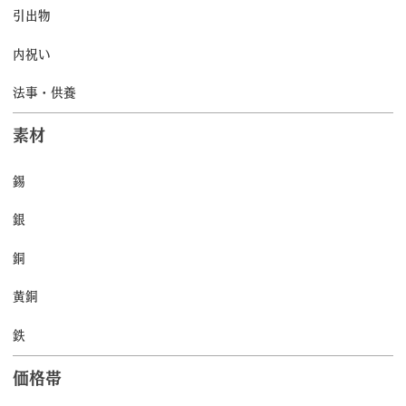
引出物
内祝い
法事・供養
素材
錫
銀
銅
黄銅
鉄
価格帯