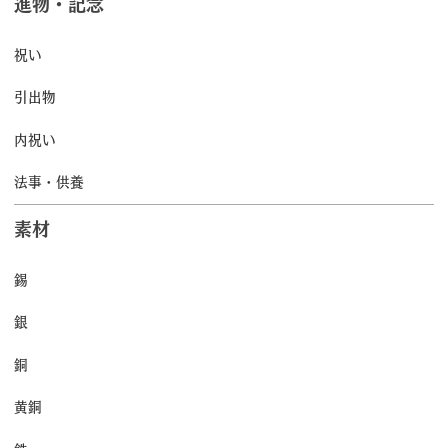
進物・記念
祝い
引出物
内祝い
法事・供養
素材
錫
銀
銅
黄銅