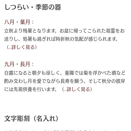
しつらい・季節の器
八月・葉月
：
立秋より残暑となります。お盆に帰ってこられた祖霊をお
送りし、処暑も過ぎれば時折秋の気配が感じられます。
（
...詳しく見る
）
九月・長月
：
白露になると朝夕も涼しく、重陽では菊を浮かべた酒など
酌み交わし月を愛でながら長寿を願う。そして秋分の彼岸
には先祖供養を行います。（
...詳しく見る
）
文字彫刻（名入れ）